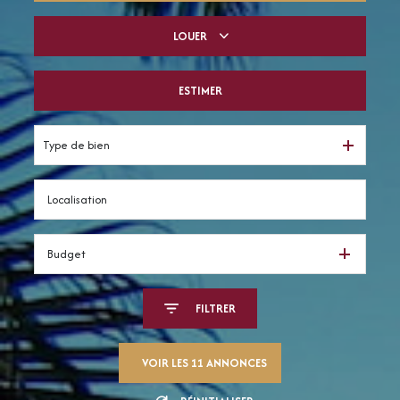
LOUER
De l'ancien
Du neuf
ESTIMER
à l'année
De l'immo pro
De l'immo pro
Type de bien
Budget
FILTRER
VOIR LES
11
ANNONCES