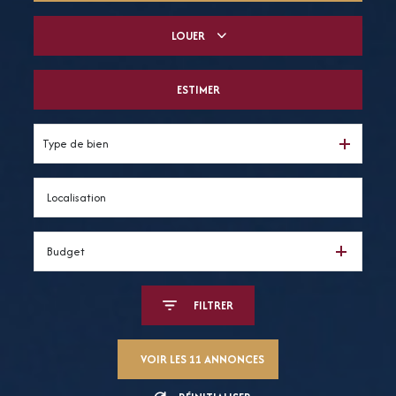
LOUER
De l'ancien
Du neuf
ESTIMER
à l'année
De l'immo pro
De l'immo pro
Type de bien
Budget
FILTRER
VOIR LES
11
ANNONCES