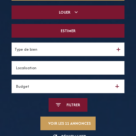
LOUER
De l'ancien
Du neuf
ESTIMER
à l'année
De l'immo pro
De l'immo pro
Type de bien
Budget
FILTRER
VOIR LES
11
ANNONCES